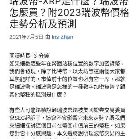
瑞波幣-XRP是什麼？瑞波幣
怎麼買？附2023瑞波幣價格
走勢分析及預測
2021年7月5日
由
Iris Zhan
閱讀時長:
3
分鐘
如果細數這些年在幣圈站穩位置的數字加密貨幣，
我們會發現，除了比特幣，以太坊等這兩個大家都
耳熟能詳的，市值前十的位置也必有它一席，那就
是瑞波幣。瑞波幣是怎樣的一種數字加密貨幣？跟
其他幣種的區別是什麼？
有些人可能還聽說過瑞波幣還被美國證券交易委員
會SEC起訴了，這會不會影響它未來走勢？讓我們
來細細探討這個目前在幣圈市值前三的幣種。如果
您對它十分感興趣，本文還將說明瑞波幣交易的主