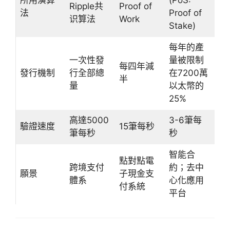
所用演算
(PoS:
Ripple共
Proof of
法
Proof of
识算法
Work
Stake)
每年的產
一次性發
量被限制
每四年減
發行機制
行全部總
在7200萬
半
量
以太幣的
25%
高達5000
3-6筆每
驗證速度
15筆每秒
筆每秒
秒
智能合
點對點電
跨境支付
約；去中
願景
子現金支
體系
心化應用
付系統
平台