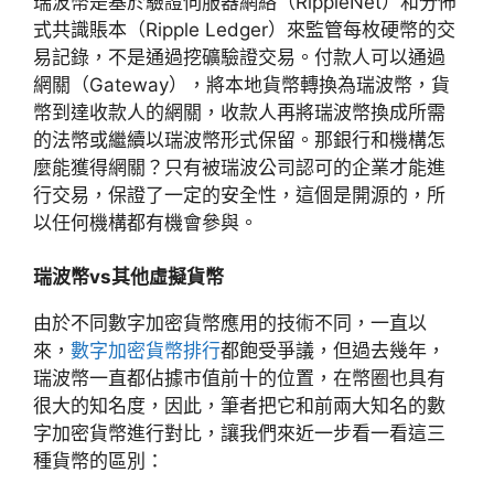
瑞波幣是基於驗證伺服器網絡（RippleNet）和分佈
式共識賬本（Ripple Ledger）來監管每枚硬幣的交
易記錄，不是通過挖礦驗證交易。付款人可以通過
網關（Gateway），將本地貨幣轉換為瑞波幣，貨
幣到達收款人的網關，收款人再將瑞波幣換成所需
的法幣或繼續以瑞波幣形式保留。那銀行和機構怎
麼能獲得網關？只有被瑞波公司認可的企業才能進
行交易，保證了一定的安全性，這個是開源的，所
以任何機構都有機會參與。
瑞波幣vs其他虛擬貨幣
由於不同數字加密貨幣應用的技術不同，一直以
來，
數字加密貨幣排行
都飽受爭議，但過去幾年，
瑞波幣一直都佔據市值前十的位置，在幣圈也具有
很大的知名度，因此，筆者把它和前兩大知名的數
字加密貨幣進行對比，讓我們來近一步看一看這三
種貨幣的區別：