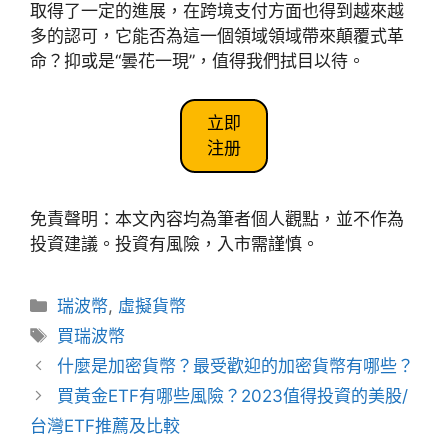
取得了一定的進展，在跨境支付方面也得到越來越
多的認可，它能否為這一個領域領域帶來顛覆式革
命？抑或是“曇花一現”，值得我們拭目以待。
立即
注册
免責聲明：本文內容均為筆者個人觀點，並不作為
投資建議。投資有風險，入市需謹慎。
分
瑞波幣
,
虛擬貨幣
類
標
買瑞波幣
籤
文
什麼是加密貨幣？最受歡迎的加密貨幣有哪些？
章
買黃金ETF有哪些風險？2023值得投資的美股/
導
台灣ETF推薦及比較
覽