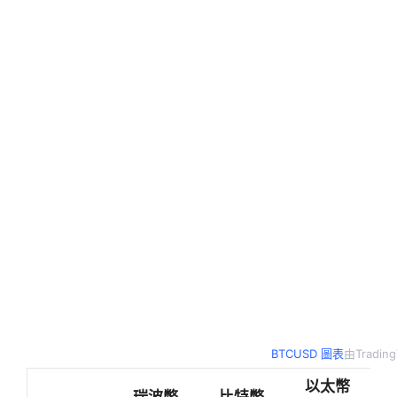
BTCUSD 圖表
由Tradin
以太幣