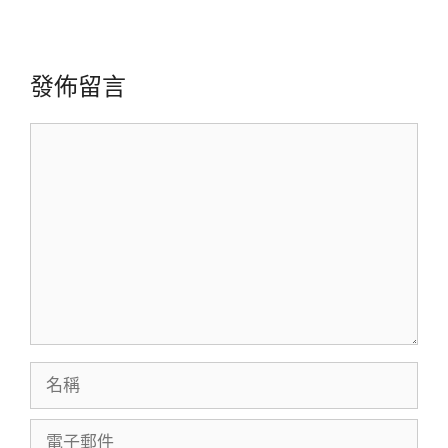
發佈留言
留
言
名
稱
電