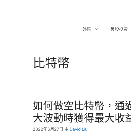
跳
至
主
要
外匯
美股投資
內
容
比特幣
如何做空比特幣，通
大波動時獲得最大收
2022年6月27日
由
David Liu