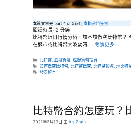
本篇文章是 part 4 of 5系列
虛擬貨幣投資
閱讀時長:
2
分鐘
比特幣近日行情分析，該不該做空比特幣？ 
在熊市或比特幣大波動時 …
閱讀更多
分
比特幣
,
虛擬貨幣
,
虛擬貨幣投資
類
標
如何做空比特幣
,
比特幣做空
,
比特幣投資
,
玩比特
籤
發表留言
比特幣合約怎麼玩？
2021年6月19日
由
Iris Zhan