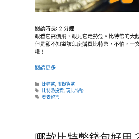
閱讀時長:
2
分鐘
眼看它高價飛，眼見它走勢危。比特幣的大
但是卻不知道該怎麼購買比特幣，不怕，一
哦！
閱讀更多
分
比特幣
,
虛擬貨幣
類
標
比特幣投資
,
玩比特幣
籤
發表留言
哪款比特幣錢包好用？