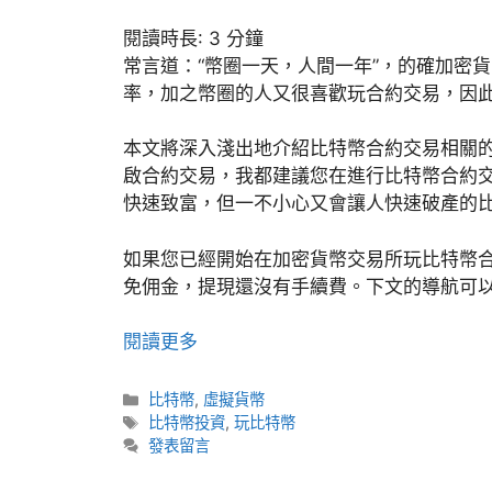
閱讀時長:
3
分鐘
常言道：“幣圈一天，人間一年”，的確加密
率，加之幣圈的人又很喜歡玩合約交易，因
本文將深入淺出地介紹比特幣合約交易相關
啟合約交易，我都建議您在進行比特幣合約
快速致富，但一不小心又會讓人快速破產的
如果您已經開始在加密貨幣交易所玩比特幣
免佣金，提現還沒有手續費。下文的導航可
閱讀更多
分
比特幣
,
虛擬貨幣
類
標
比特幣投資
,
玩比特幣
籤
發表留言