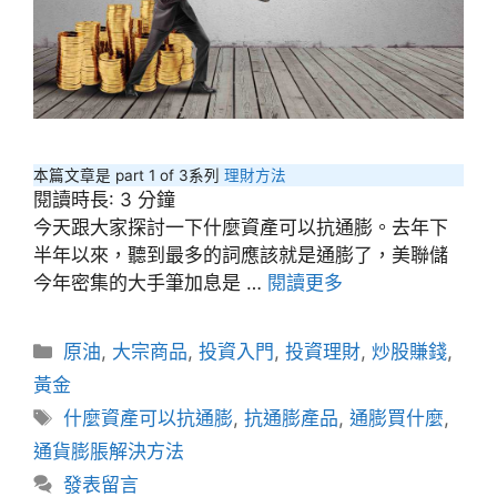
本篇文章是 part 1 of 3系列
理財方法
閱讀時長:
3
分鐘
今天跟大家探討一下什麼資產可以抗通膨。去年下
半年以來，聽到最多的詞應該就是通膨了，美聯儲
今年密集的大手筆加息是 …
閱讀更多
分
原油
,
大宗商品
,
投資入門
,
投資理財
,
炒股賺錢
,
類
黃金
標
什麼資產可以抗通膨
,
抗通膨產品
,
通膨買什麼
,
籤
通貨膨脹解決方法
發表留言