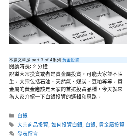
本篇文章是 part 3 of 4系列
黃金投資
閱讀時長:
2
分鐘
說道大宗投資或者是貴金屬投資，可能大家並不陌
生，大宗包括石油、天然氣、煤炭、豆粕等等，貴
金屬的黃金應該是大家的首選投資品種，今天就來
為大家介紹一下白銀投資的邏輯和思路。
分
白銀
類
標
大宗商品投資
,
如何投資白銀
,
白銀
,
貴金屬投資
籤
發表留言