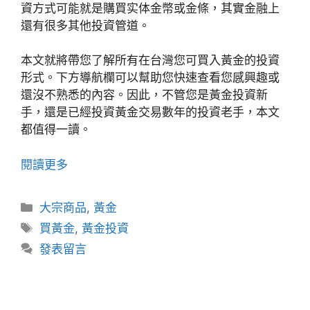
資方式可能就是購買实体金幣或金條，其實金融上
還有很多其他投資管道。
本文就將帶您了解所有在台灣您可買入黃金的投資
形式。下方導航欄可以幫助您快速查看您感興趣或
還沒不熟悉的內容。因此，不管您是黃金投資新
手，還是已經投資黃金交易數年的投資老手，本文
都值得一讀。
閱讀更多
分
大宗商品
,
黃金
類
標
買黃金
,
黃金投資
籤
發表留言