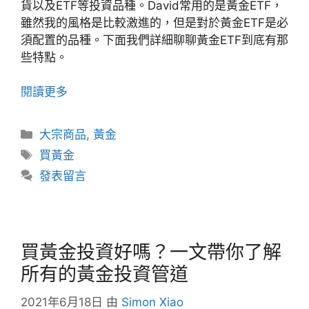
貨以及ETF等投資品種。David常用的是黃金ETF，
雖然我的風格是比較激進的，但是對於黃金ETF是必
須配置的品種。下面我們詳細聊聊黃金ETF到底有那
些特點。
閱讀更多
分
大宗商品
,
黃金
類
標
買黃金
籤
發表留言
買黃金投資好嗎？一文帶你了解
所有的黃金投資管道
2021年6月18日
由
Simon Xiao