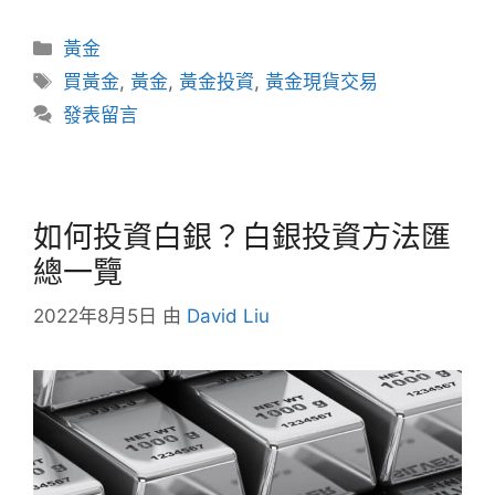
分
黃金
類
標
買黃金
,
黃金
,
黃金投資
,
黃金現貨交易
籤
發表留言
如何投資白銀？白銀投資方法匯
總一覽
2022年8月5日
由
David Liu