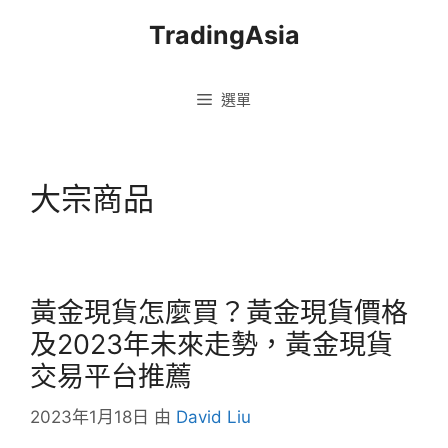
跳
TradingAsia
至
主
要
選單
內
容
大宗商品
黃金現貨怎麼買？黃金現貨價格
及2023年未來走勢，黃金現貨
交易平台推薦
2023年1月18日
由
David Liu