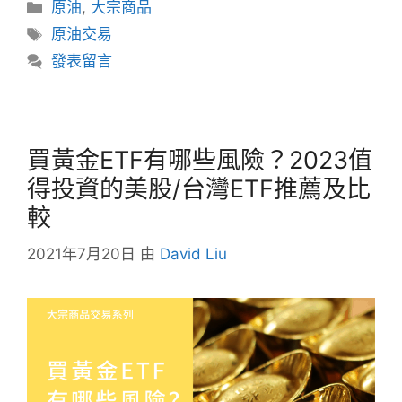
分
原油
,
大宗商品
類
標
原油交易
籤
發表留言
買黃金ETF有哪些風險？2023值
得投資的美股/台灣ETF推薦及比
較
2021年7月20日
由
David Liu