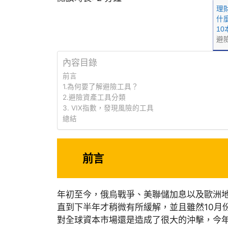
理
什
1
避
內容目錄
前言
1.為何要了解避險工具？
2.避險資產工具分類
3. VIX指數，發現風險的工具
總結
前言
年初至今，俄烏戰爭、美聯儲加息以及歐洲
直到下半年才稍微有所緩解，並且雖然10月
對全球資本市場還是造成了很大的沖擊，今