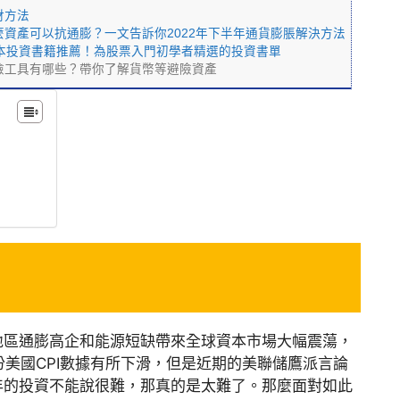
財方法
麼資產可以抗通膨？一文告訴你2022年下半年通貨膨脹解決方法
0本投資書籍推薦！為股票入門初學者精選的投資書單
險工具有哪些？帶你了解貨幣等避險資產
地區通膨高企和能源短缺帶來全球資本市場大幅震蕩，
份美國CPI數據有所下滑，但是近期的美聯儲鷹派言論
年的投資不能說很難，那真的是太難了。那麼面對如此