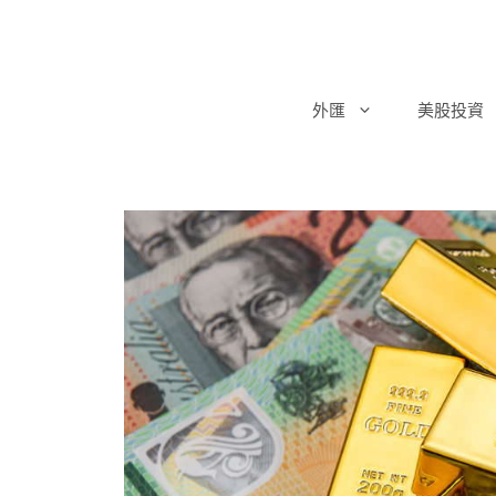
跳
至
主
要
外匯
美股投資
內
容