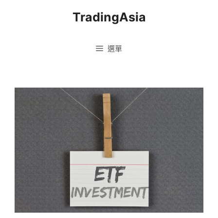
跳
TradingAsia
至
主
要
選單
內
容