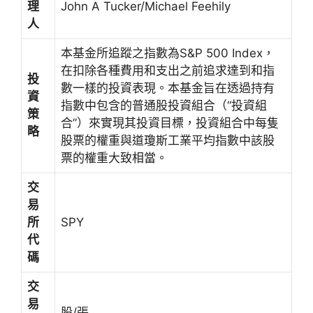
理
John A Tucker/Michael Feehily
人
本基金所追蹤之指數為S&P 500 Index，
在扣除各種費用和支出之前追求達到和指
投
數一樣的投資表現。本基金旨在透過持有
資
指數中包含的普通股投資組合（“投資組
策
合”）來實現其投資目標，投資組合中每隻
略
股票的權重與道瓊斯工業平均指數中該股
票的權重大致相當。
交
易
所
SPY
代
碼
交
易
股/張