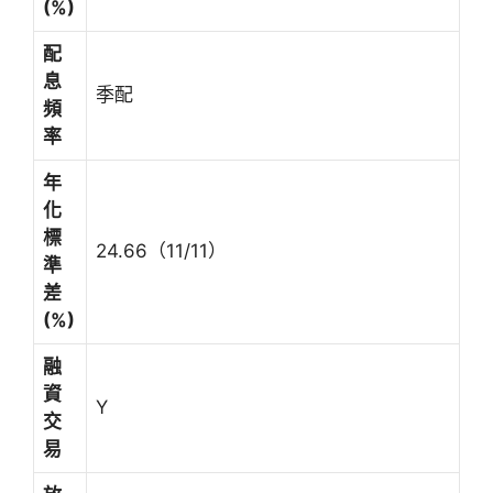
(%)
配
息
季配
頻
率
年
化
標
24.66（11/11）
準
差
(%)
融
資
Y
交
易