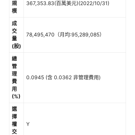
規
367,353.83(百萬美元)(2022/10/31)
模
成
交
78,495,470（月均:95,289,085）
量
(股)
總
管
理
0.0945 (含 0.0362 非管理費用)
費
用
(%)
選
擇
權
Y
交