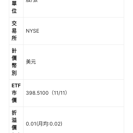
單
位
交
易
NYSE
所
計
價
美元
幣
別
ETF
市
398.5100（11/11）
價
折
溢
0.01(月均:0.02)
價