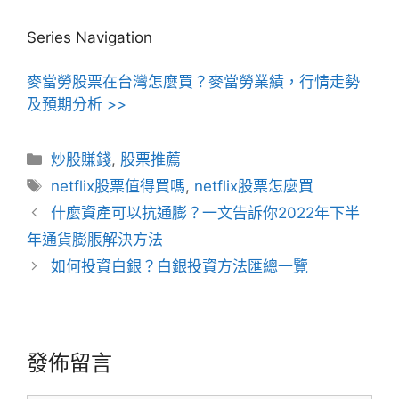
Series Navigation
麥當勞股票在台灣怎麼買？麥當勞業績，行情走勢
及預期分析 >>
分
炒股賺錢
,
股票推薦
類
標
netflix股票值得買嗎
,
netflix股票怎麼買
籤
文
什麼資產可以抗通膨？一文告訴你2022年下半
章
年通貨膨脹解決方法
導
如何投資白銀？白銀投資方法匯總一覽
覽
發佈留言