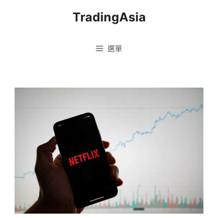
跳
TradingAsia
至
主
要
選單
內
容