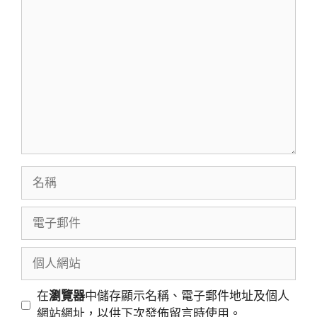
留
言
名
稱
電
子
郵
個
件
人
網
在
瀏覽器
中儲存顯示名稱、電子郵件地址及個人
站
網站網址，以供下次發佈留言時使用。