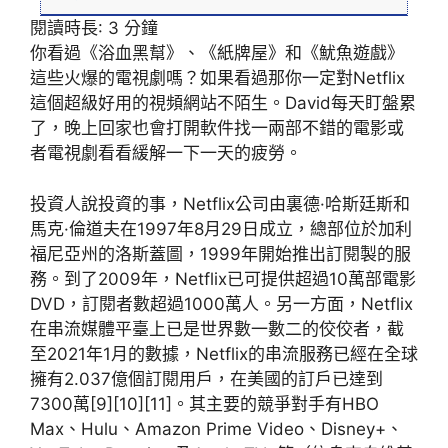
閱讀時長:
3
分鐘
你看過《浴血黑幫》、《紙牌屋》和《魷魚遊戲》
這些火爆的電視劇嗎？如果看過那你一定對Netflix
這個超級好用的視頻網站不陌生。David每天盯盤累
了，晚上回家也會打開軟件找一兩部不錯的電影或
者電視劇看看緩解一下一天的疲勞。
投資人說投資的事，Netflix公司由裏德·哈斯廷斯和
馬克·倫道夫在1997年8月29日成立，總部位於加利
福尼亞州的洛斯蓋圖，1999年開始推出訂閱製的服
務。到了2009年，Netflix已可提供超過10萬部電影
DVD，訂閱者數超過1000萬人。另一方面，Netflix
在串流媒體平臺上已是世界數一數二的佼佼者，截
至2021年1月的數據，Netflix的串流服務已經在全球
擁有2.037億個訂閱用戶，在美國的訂戶已達到
7300萬[9][10][11]。其主要的競爭對手有HBO
Max、Hulu、Amazon Prime Video、Disney+、