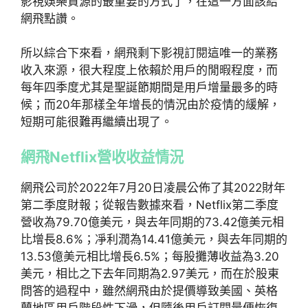
影視娛樂資源的最重要的方式了，在這一方面該給
網飛點讚。
所以綜合下來看，網飛剩下影視訂閱這唯一的業務
收入來源，很大程度上依賴於用戶的閒暇程度，而
每年四季度尤其是聖誕節期間是用戶增量最多的時
候；而20年那樣全年增長的情況由於疫情的緩解，
短期可能很難再繼續出現了。
網飛Netflix營收收益情況
網飛公司於2022年7月20日凌晨公佈了其2022財年
第二季度財報；從報告數據來看，Netflix第二季度
營收為79.70億美元，與去年同期的73.42億美元相
比增長8.6%；凈利潤為14.41億美元，與去年同期的
13.53億美元相比增長6.5%；每股攤薄收益為3.20
美元，相比之下去年同期為2.97美元，而在於股東
問答的過程中，雖然網飛由於提價導致美國、英格
蘭地區用戶階段性下滑，但隨後用戶訂閱量便恢復