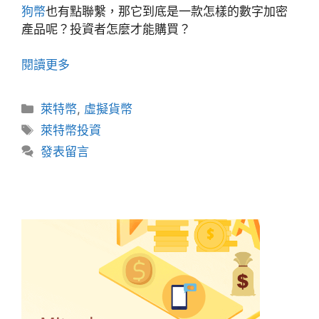
狗幣
也有點聯繫，那它到底是一款怎樣的數字加密
產品呢？投資者怎麼才能購買？
閱讀更多
分
萊特幣
,
虛擬貨幣
類
標
萊特幣投資
籤
發表留言