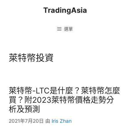
跳
TradingAsia
至
主
要
選單
內
容
萊特幣投資
萊特幣-LTC是什麼？萊特幣怎麼
買？附2023萊特幣價格走勢分
析及預測
2021年7月20日
由
Iris Zhan