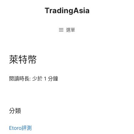
跳
TradingAsia
至
主
要
選單
內
容
萊特幣
閱讀時長:
少於 1
分鐘
分類
Etoro評測